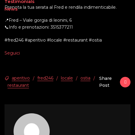
Testimonials
Prenota la tua serata al Fred e rendila indimenticabile.
News
📍Fred – Viale gorgia di leonini, 6
📞Info e prenotazioni: 3515377211
#fred246 #aperitivo #locale #restaurant #ostia
Seguici
aperitivo
fred246
locale
ostia
/
/
/
/
Share
restaurant
Post