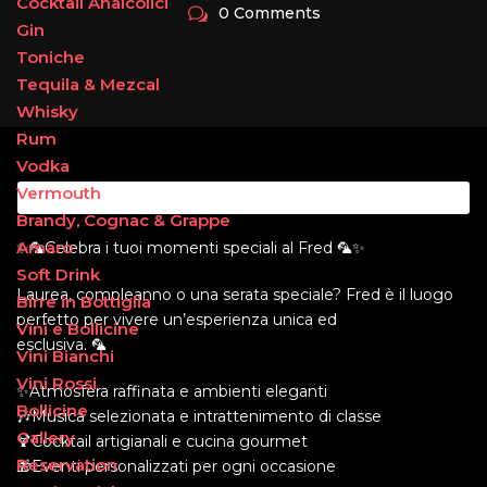
Cocktail Analcolici
0 Comments
Gin
Toniche
Tequila & Mezcal
Whisky
Rum
Vodka
Vermouth
Brandy, Cognac & Grappe
Amaro
✨🦜Celebra i tuoi momenti speciali al Fred 🦜✨
Soft Drink
Laurea, compleanno o una serata speciale? Fred è il luogo
Birre in Bottiglia
perfetto per vivere un’esperienza unica ed
Vini e Bollicine
esclusiva. 🦜
Vini Bianchi
Vini Rossi
✨Atmosfera raffinata e ambienti eleganti
Bollicine
🎶Musica selezionata e intrattenimento di classe
Gallery
🍹Cocktail artigianali e cucina gourmet
Reservation
🎁Eventi personalizzati per ogni occasione