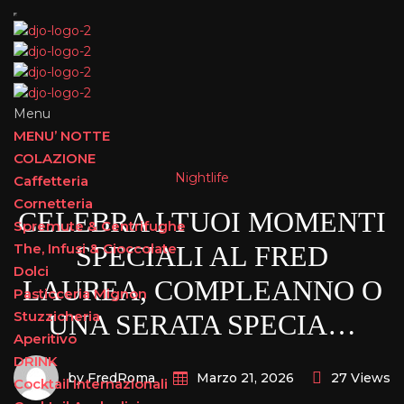
Menu
MENU’ NOTTE
COLAZIONE
Nightlife
Caffetteria
Cornetteria
CELEBRA I TUOI MOMENTI
Spremute & Centrifughe
The, Infusi & Cioccolate
SPECIALI AL FRED
Dolci
LAUREA, COMPLEANNO O
Pasticceria Mignon
Stuzzicheria
UNA SERATA SPECIA…
Aperitivo
DRINK
by FredRoma
27 Views
Marzo 21, 2026
Cocktail Internazionali