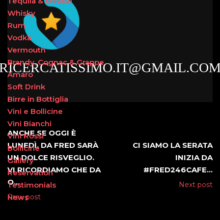
Tequila & Mezcal
Whisky
Rum
Vodka
Vermouth
Brandy, Cognac & Grappe
RICERCATISSIMO.IT@GMAIL.CO
Amaro
Soft Drink
Birre in Bottiglia
Vini e Bollicine
Vini Bianchi
⁣ANCHE SE OGGI È
Vini Rossi
LUNEDÌ, DA FRED SARÀ
CI SIAMO LA SERATA
Bollicine
UN DOLCE RISVEGLIO.
INIZIA DA
Gallery
VI RICORDIAMO CHE DA
#FRED246CAFE…
Reservation
O…
Testimonials
Next post
News
Prev post