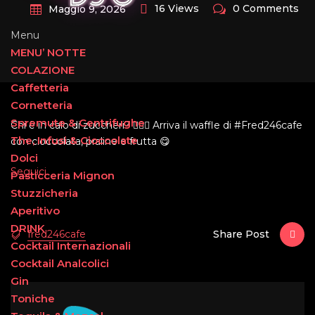
16 Views
0 Comments
Maggio 9, 2026
Menu
MENU’ NOTTE
COLAZIONE
Caffetteria
Cornetteria
Spremute & Centrifughe
Chi è in calo di zuccheri? 🙋🏻‍♂️ Arriva il waffle di #Fred246cafe
The, Infusi & Cioccolate
con cioccolata, praline e frutta 😋
Dolci
Seguici
Pasticceria Mignon
Stuzzicheria
Aperitivo
DRINK
fred246cafe
Share Post
Cocktail Internazionali
Cocktail Analcolici
Gin
Toniche