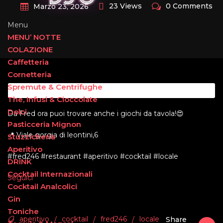
23 Views
0 Comments
Marzo 23, 2026
Menu
MENU’ NOTTE
COLAZIONE
Caffetteria
Cornetteria
Spremute & Centrifughe
The, Infusi & Cioccolate
Dolci
Da Fred ora puoi trovare anche i giochi da tavola!😍
Pasticceria Mignon
📍 Viale gorgia di leontini,6
Stuzzicheria
Aperitivo
#fred246 #restaurant #aperitivo #cocktail #locale
DRINK
Cocktail Internazionali
Seguici
Cocktail Analcolici
Gin
Toniche
aperitivo
cocktail
fred246
locale
/
/
/
Share