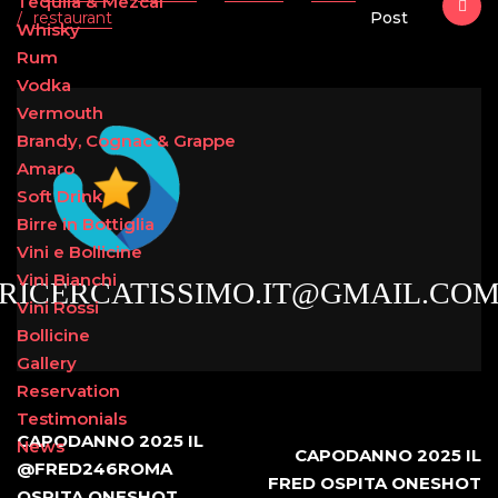
Tequila & Mezcal
restaurant
Post
/
Whisky
Rum
Vodka
Vermouth
Brandy, Cognac & Grappe
Amaro
Soft Drink
Birre in Bottiglia
Vini e Bollicine
Vini Bianchi
RICERCATISSIMO.IT@GMAIL.CO
Vini Rossi
Bollicine
Gallery
Reservation
Testimonials
CAPODANNO 2025 IL
News
CAPODANNO 2025 IL
@FRED246ROMA
FRED OSPITA ONESHOT
OSPITA ONESHOT