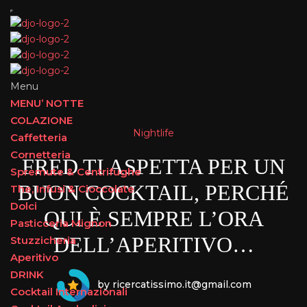
Menu
MENU’ NOTTE
COLAZIONE
Nightlife
Caffetteria
Cornetteria
FRED TI ASPETTA PER UN
Spremute & Centrifughe
BUON COCKTAIL, PERCHÉ
The, Infusi & Cioccolate
Dolci
QUI È SEMPRE L’ORA
Pasticceria Mignon
DELL’APERITIVO…
Stuzzicheria
Aperitivo
DRINK
by ricercatissimo.it@gmail.com
Cocktail Internazionali