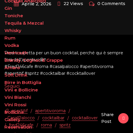
Cocktail Analcolici
22 Views
0 Comments
Aprile 2, 2026
Gin
Toniche
Tequila & Mezcal
Whisky
Rum
Vodka
Vermouth
Fred ti aspetta per un buon cocktail, perché qui è sempre
l’ora dell’aperitivo🤩‼️
Brandy, Cognac & Grappe
#Fred246cafe #roma #casalpalocco #apertitivoroma
Amaro
#apertitif #spritz #cocktailbar #cocktaillover
Soft Drink
Birre in Bottiglia
Seguici
Vini e Bollicine
Vini Bianchi
Vini Rossi
apertitif
apertitivoroma
/
/
Bollicine
Share
CasalPalocco
cocktailbar
cocktaillover
/
/
Gallery
Post
fred246cafe
roma
spritz
/
/
/
Reservation