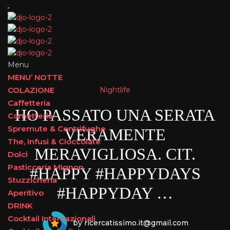
Menu
MENU’ NOTTE
Nightlife
COLAZIONE
Caffetteria
HO PASSATO UNA SERATA
Cornetteria
Spremute & Centrifughe
VERAMENTE
The, Infusi & Cioccolate
MERAVIGLIOSA. CIT.
Dolci
Pasticceria Mignon
#HAPPY #HAPPYDAYS
Stuzzicheria
#HAPPYDAY …
Aperitivo
DRINK
Cocktail Internazionali
by ricercatissimo.it@gmail.com