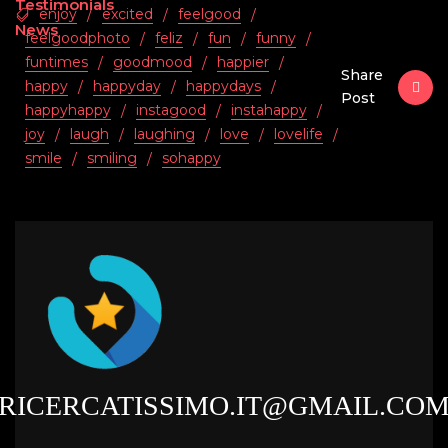
Testimonials
enjoy
excited
feelgood
/
/
/
News
feelgoodphoto
feliz
fun
funny
/
/
/
/
funtimes
goodmood
happier
/
/
/
Share
happy
happyday
happydays
/
/
/
Post
happyhappy
instagood
instahappy
/
/
/
joy
laugh
laughing
love
lovelife
/
/
/
/
/
smile
smiling
sohappy
/
/
RICERCATISSIMO.IT@GMAIL.CO