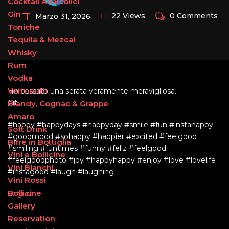
Cocktail Analcolici
Gin
22 Views
0 Comments
Marzo 31, 2026
Toniche
Tequila & Mezcal
Whisky
Rum
Vodka
Vermouth
Ho passato una serata veramente meravigliosa.
Cit.
Brandy, Cognac & Grappe
Amaro
#happy #happydays #happyday #smile #fun #instahappy
Soft Drink
#goodmood #sohappy #happier #excited #feelgood
Birre in Bottiglia
#smiling #funtimes #funny #feliz #feelgood
Vini e Bollicine
#feelgoodphoto #joy #happyhappy #enjoy #love #lovelife
Vini Bianchi
#instagood #laugh #laughing
Vini Rossi
Bollicine
Seguici
Gallery
Reservation