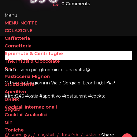
0 Comments
Menu
MENU’ NOTTE
COLAZIONE
Caffetteria
Cornetteria
Spremute & Centrifughe
The, Infusi & Cioccolate
Dolci
Non ci sono più gli uomini di una volta😂
Pasticceria Mignon
Ci trovi tutti i giorni in Viale Gorgia di Leontini,6✨🦜📍
Stuzzicheria
Aperitivo
#fred246 #ostia #aperitivo #restaurant #cocktail
DRINK
Cocktail Internazionali
Seguici
Cocktail Analcolici
Gin
Toniche
aperitivo
cocktail
fred246
ostia
/
/
/
/
Share