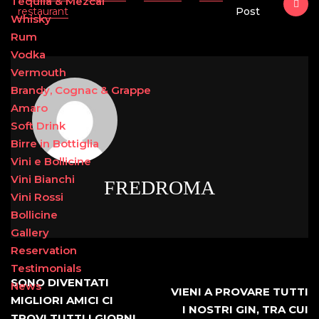
Tequila & Mezcal
restaurant
Post
Whisky
Rum
Vodka
Vermouth
Brandy, Cognac & Grappe
Amaro
Soft Drink
Birre in Bottiglia
Vini e Bollicine
Vini Bianchi
FREDROMA
Vini Rossi
Bollicine
Gallery
Reservation
Testimonials
SONO DIVENTATI
News
VIENI A PROVARE TUTTI
MIGLIORI AMICI CI
I NOSTRI GIN, TRA CUI
TROVI TUTTI I GIORNI