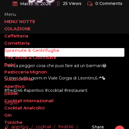
25 Views
0 Comments
Marzo 15, 2026
Menu
MENU’ NOTTE
COLAZIONE
Caffetteria
Cornetteria
Spremute & Centrifughe
The, Infusi & Cioccolate
Dolci
Pov:La peggior cosa che puoi fare ad un barman😂
Pasticceria Mignon
Ci trovi tutti i giorni in Viale Gorgia di Leontini,6📍🦜
Stuzzicheria
Aperitivo
#fred246 #aperitivo #cocktail #restaurant
DRINK
Cocktail Internazionali
Seguici
Cocktail Analcolici
Gin
Toniche
aperitivo
cocktail
fred246
/
/
/
Share