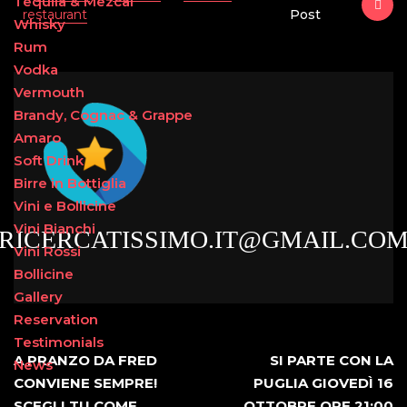
Tequila & Mezcal
restaurant
Post
Whisky
Rum
Vodka
Vermouth
Brandy, Cognac & Grappe
Amaro
Soft Drink
Birre in Bottiglia
Vini e Bollicine
Vini Bianchi
RICERCATISSIMO.IT@GMAIL.CO
Vini Rossi
Bollicine
Gallery
Reservation
Testimonials
A PRANZO DA FRED
SI PARTE CON LA
News
CONVIENE SEMPRE!
PUGLIA GIOVEDÌ 16
SCEGLI TU COME
OTTOBRE ORE 21:00