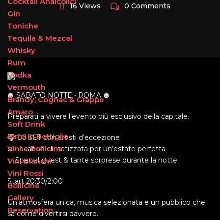
Cocktail Analcolici
16 Views
0 Comments
Gin
Toniche
Tequila & Mezcal
Whisky
Rum
Vodka
Vermouth
🪩 SABATO NOTTE • ROMA 🪩
Brandy, Cognac & Grappe
Amaro
Preparati a vivere l’evento più esclusivo della capitale.
Soft Drink
Birre in Bottiglia
🎧 DJ SET con artisti d’eccezione
Vini e Bollicine
❄️ Location climatizzata per un’estate perfetta
✨ Special guest & tante sorprese durante la notte
Vini Bianchi
Vini Rossi
Start 20:30/2:00
Bollicine
Gallery
Un’atmosfera unica, musica selezionata e un pubblico che
Reservation
sa come divertirsi davvero.