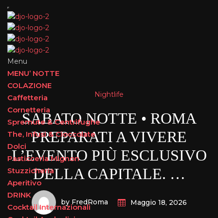
Menu
MENU’ NOTTE
COLAZIONE
Nightlife
Caffetteria
Cornetteria
SABATO NOTTE • ROMA
Spremute & Centrifughe
PREPARATI A VIVERE
The, Infusi & Cioccolate
Dolci
L’EVENTO PIÙ ESCLUSIVO
Pasticceria Mignon
DELLA CAPITALE. …
Stuzzicheria
Aperitivo
DRINK
by FredRoma
Maggio 18, 2026
Cocktail Internazionali