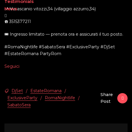
Testimonials
News
📍 Via ascanio vitozzi,34 (villaggio azzurro,34)
☎️ 3515377211
🎟️ Ingresso limitato — prenota ora e assicurati il tuo posto.
#RomaNightlife #SabatoSera #ExclusiveParty #DjSet
#EstateRomana PartyRom
Seguici
DjSet
EstateRomana
/
/
Share
ExclusiveParty
RomaNightlife
/
/
Post
SabatoSera