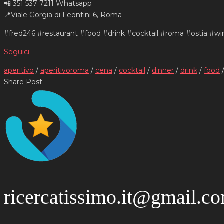
📲 351 537 7211 Whatsapp
📍Viale Gorgia di Leontini 6, Roma
#fred246 #restaurant #food #drink #cocktail #roma #ostia #wi
Seguici
aperitivo
/
aperitivoroma
/
cena
/
cocktail
/
dinner
/
drink
/
food
Share Post
ricercatissimo.it@gmail.c