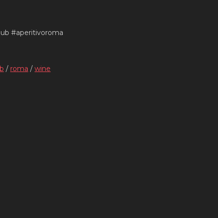
pub #aperitivoroma
ub
/
roma
/
wine