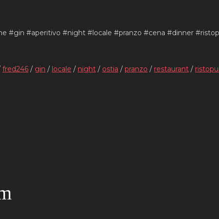
ne #gin #aperitivo #night #locale #pranzo #cena #dinner #risto
/
fred246
/
gin
/
locale
/
night
/
ostia
/
pranzo
/
restaurant
/
ristop
om