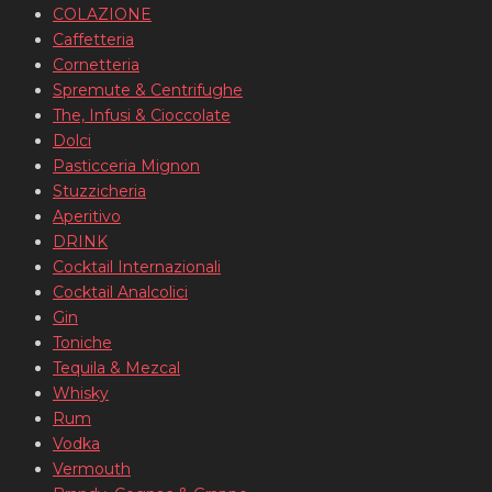
COLAZIONE
Caffetteria
Cornetteria
Spremute & Centrifughe
The, Infusi & Cioccolate
Dolci
Pasticceria Mignon
Stuzzicheria
Aperitivo
DRINK
Cocktail Internazionali
Cocktail Analcolici
Gin
Toniche
Tequila & Mezcal
Whisky
Rum
Vodka
Vermouth