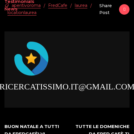
Testimonials
aperitivoroma
FredCafe
laurea
/
/
/
Share
News
locationlaurea
Post
RICERCATISSIMO.IT@GMAIL.CO
BUON NATALE A TUTTI
TUTTE LE DOMENICHE
DA FREDCAFÈ! VI
DA FRED CAFÈ TI