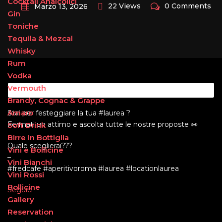
Cocktail Analcolici
22 Views
0 Comments
Marzo 13, 2026
Gin
Toniche
Tequila & Mezcal
Whisky
Rum
Vodka
Vermouth
Brandy, Cognac & Grappe
Amaro
Stai per festeggiare la tua #laurea ?
Fermati un attimo e ascolta tutte le nostre proposte 👀
Soft Drink
Birre in Bottiglia
Quale sceglierai???
Vini e Bollicine
–
Vini Bianchi
#fredcafe #aperitivoroma #laurea #locationlaurea
Vini Rossi
Bollicine
Seguici
Gallery
Reservation