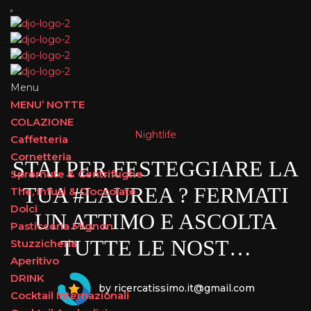
Menu
MENU’ NOTTE
COLAZIONE
Nightlife
Caffetteria
Cornetteria
STAI PER FESTEGGIARE LA
Spremute & Centrifughe
TUA #LAUREA ? FERMATI
The, Infusi & Cioccolate
Dolci
UN ATTIMO E ASCOLTA
Pasticceria Mignon
TUTTE LE NOST…
Stuzzicheria
Aperitivo
DRINK
by ricercatissimo.it@gmail.com
Cocktail Internazionali