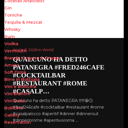
Cocktail Analcolici
Gin
Toniche
Tequila & Mezcal
Whisky
Rum
Vodka
Aprile 3, 2026 in World
Vermouth
Brandy, Cognac & Grappe
QUALCUNO HA DETTO
Amaro
PATANEGRA #FRED246CAFE
Soft Drink
#COCKTAILBAR
Birre in Bottiglia
#RESTAURANT #ROME
Vini e Bollicine
#CASALP…
Vini Bianchi
Qualcuno ha detto PATANEGRA ⁉️⁉️🤩🙄
Vini Rossi
#fred246cafe #cocktailbar #restaurant #rome
Bollicine
#casalpalocco #aperitif #dinner #dinnerout
Gallery
#dinnerinrome #aperitivoroma …
Reservation