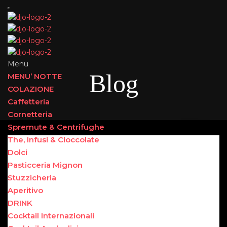
Menu
Blog
MENU’ NOTTE
COLAZIONE
Caffetteria
Cornetteria
Spremute & Centrifughe
The, Infusi & Cioccolate
Dolci
Pasticceria Mignon
Stuzzicheria
Aperitivo
DRINK
Cocktail Internazionali