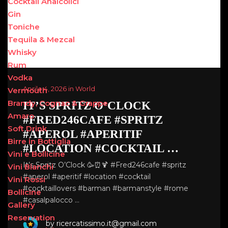
Cocktail Analcolici
Gin
Toniche
Tequila & Mezcal
Whisky
Rum
Vodka
Aprile 4, 2026 in World
Vermouth
Brandy, Cognac & Grappe
IT’S SPRITZ O’CLOCK
Amaro
#FRED246CAFE #SPRITZ
Soft Drink
#APEROL #APERITIF
Birre in Bottiglia
#LOCATION #COCKTAIL …
Vini e Bollicine
It’s Spritz O’Clock 🥳⏰🍹 #Fred246cafe #spritz
Vini Bianchi
#aperol #aperitif #location #cocktail
Vini Rossi
#cocktaillovers #barman #barmanstyle #rome
Bollicine
#casalpalocco …
Gallery
Reservation
by ricercatissimo.it@gmail.com