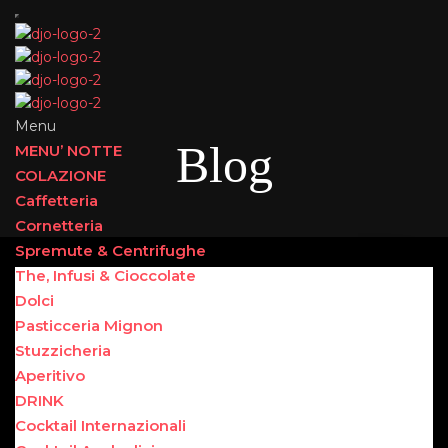
Menu
Blog
MENU’ NOTTE
COLAZIONE
Caffetteria
Cornetteria
Spremute & Centrifughe
The, Infusi & Cioccolate
Dolci
Pasticceria Mignon
Stuzzicheria
Aperitivo
DRINK
Cocktail Internazionali