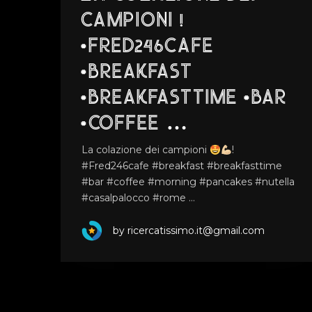
CAMPIONI !
#FRED246CAFE
#BREAKFAST
#BREAKFASTTIME #BAR
#COFFEE …
La colazione dei campioni
!
#Fred246cafe #breakfast #breakfasttime
#bar #coffee #morning #pancakes #nutella
#casalpalocco #rome …
by ricercatissimo.it@gmail.com