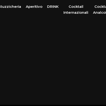
Stuzzicheria
Aperitivo
DRINK
Cocktail
Cockta
Internazionali
Analcol