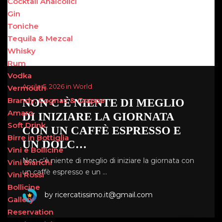
Cocktail Analcolici
Gin
Toniche
Tequila & Mezcal
Whisky
Rum
Vodka
Aprile 5, 2026 in World
Vermouth
Brandy, Cognac & Grappe
NON C’È NIENTE DI MEGLIO
Amaro
DI INIZIARE LA GIORNATA
Soft Drink
CON UN CAFFÈ ESPRESSO E
Birre in Bottiglia
UN DOLC…
Vini e Bollicine
Non c’è niente di meglio di iniziare la giornata con
Vini Bianchi
un caffè espresso e un …
Vini Rossi
Bollicine
by ricercatissimo.it@gmail.com
Gallery
Reservation