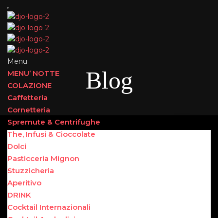
Menu
Blog
MENU’ NOTTE
COLAZIONE
Caffetteria
Cornetteria
Spremute & Centrifughe
The, Infusi & Cioccolate
Dolci
Pasticceria Mignon
Stuzzicheria
Aperitivo
DRINK
Cocktail Internazionali