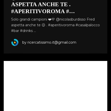
ASPETTA ANCHE TE .
#APERITIVOROMA #…
Solo grandi campioni ❤️💛 @nicolasburdisso Fred
aspetta anche te 😉 . #aperitivoroma #casalpalocco
#bar #drinks …
by ricercatissimo.it@gmail.com