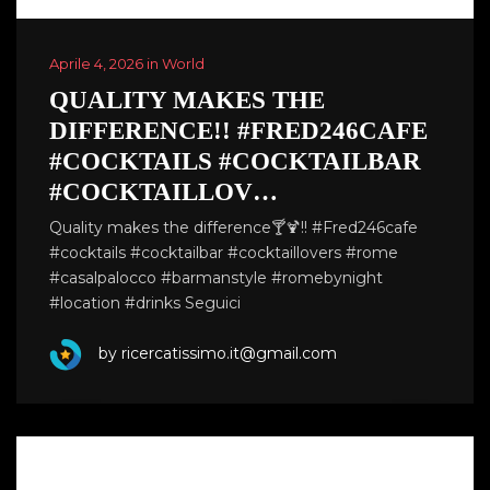
Aprile 4, 2026 in World
QUALITY MAKES THE
DIFFERENCE!! #FRED246CAFE
#COCKTAILS #COCKTAILBAR
#COCKTAILLOV…
Quality makes the difference🍸🍹!! #Fred246cafe
#cocktails #cocktailbar #cocktaillovers #rome
#casalpalocco #barmanstyle #romebynight
#location #drinks Seguici
by ricercatissimo.it@gmail.com