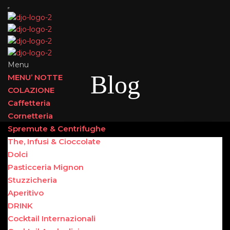
Menu
Blog
MENU’ NOTTE
COLAZIONE
Caffetteria
Cornetteria
Spremute & Centrifughe
The, Infusi & Cioccolate
Dolci
Pasticceria Mignon
Stuzzicheria
Aperitivo
DRINK
Cocktail Internazionali