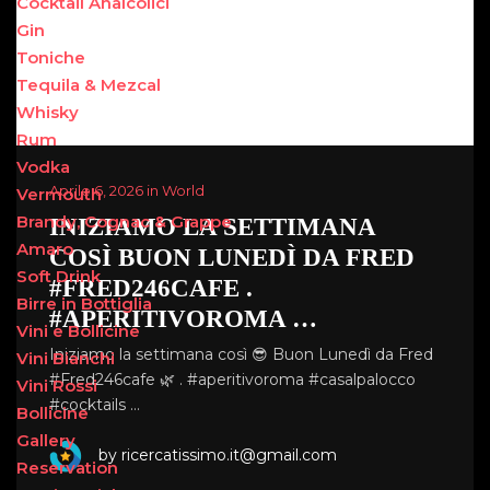
Cocktail Analcolici
Gin
Toniche
Tequila & Mezcal
Whisky
Rum
Vodka
Aprile 6, 2026 in World
Vermouth
Brandy, Cognac & Grappe
INIZIAMO LA SETTIMANA
Amaro
COSÌ BUON LUNEDÌ DA FRED
Soft Drink
#FRED246CAFE .
Birre in Bottiglia
#APERITIVOROMA …
Vini e Bollicine
Iniziamo la settimana così 😎 Buon Lunedì da Fred
Vini Bianchi
#Fred246cafe 🌿 . #aperitivoroma #casalpalocco
Vini Rossi
#cocktails …
Bollicine
Gallery
by ricercatissimo.it@gmail.com
Reservation