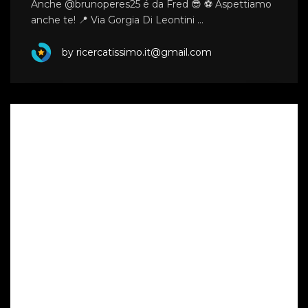
Anche @brunoperes25 é da Fred 😎 ⚽ Aspettiamo
anche te! 📍 Via Gorgia Di Leontini …
by ricercatissimo.it@gmail.com