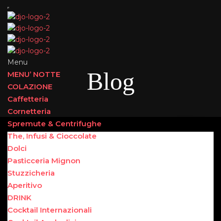
Menu
Blog
MENU’ NOTTE
COLAZIONE
Caffetteria
Cornetteria
Spremute & Centrifughe
The, Infusi & Cioccolate
Dolci
Pasticceria Mignon
Stuzzicheria
Aperitivo
DRINK
Cocktail Internazionali