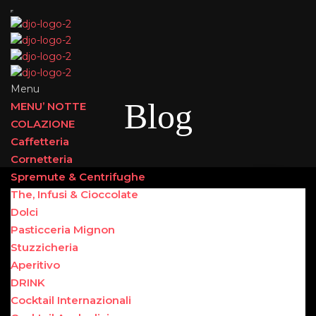
Menu
Blog
MENU’ NOTTE
COLAZIONE
Caffetteria
Cornetteria
Spremute & Centrifughe
The, Infusi & Cioccolate
Dolci
Pasticceria Mignon
Stuzzicheria
Aperitivo
DRINK
Cocktail Internazionali