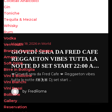
Cocktail Analcolici
Gin
Toniche
Tequila & Mezcal
Whisky
Rum
Vodka
Maggio 18, 2026 in World
Vermouth
Brandy, Cognac & Grappe
GIOVEDÌ SERA DA FRED CAFE
Amaro
REGGAETON VIBES TUTTA LA
Soft Drink
NOTTE DJ SET START 22:00 A…
Birre in Bottiglia
💋Giovedì sera da Fred Cafe 💋 Reggaeton vibes
Vini e Bollicine
tutta la notte 💃🏽🕺🏽 Dj set start …
Vini Bianchi
Vini Rossi
by FredRoma
Bollicine
Gallery
Reservation