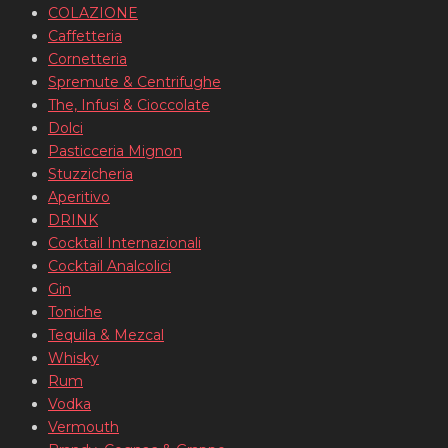
COLAZIONE
Caffetteria
Cornetteria
Spremute & Centrifughe
The, Infusi & Cioccolate
Dolci
Pasticceria Mignon
Stuzzicheria
Aperitivo
DRINK
Cocktail Internazionali
Cocktail Analcolici
Gin
Toniche
Tequila & Mezcal
Whisky
Rum
Vodka
Vermouth