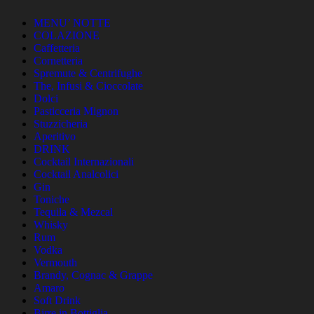
MENU’ NOTTE
COLAZIONE
Caffetteria
Cornetteria
Spremute & Centrifughe
The, Infusi & Cioccolate
Dolci
Pasticceria Mignon
Stuzzicheria
Aperitivo
DRINK
Cocktail Internazionali
Cocktail Analcolici
Gin
Toniche
Tequila & Mezcal
Whisky
Rum
Vodka
Vermouth
Brandy, Cognac & Grappe
Amaro
Soft Drink
Birre in Bottiglia