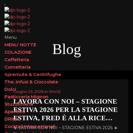
Menu
Blog
MENU’ NOTTE
COLAZIONE
Caffetteria
Cornetteria
Spremute & Centrifughe
The, Infusi & Cioccolate
Dolci
Giugno 23, 2026 in World
Pasticceria Mignon
LAVORA CON NOI – STAGIONE
Stuzzicheria
ESTIVA 2026 PER LA STAGIONE
Aperitivo
ESTIVA, FRED È ALLA RICE…
DRINK
Cocktail Internazionali
☀️ LAVORA CON NOI – STAGIONE ESTIVA 2026 ☀️