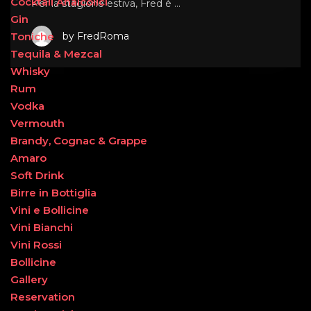
Cocktail Analcolici
Per la stagione estiva, Fred è …
Gin
by FredRoma
Toniche
Tequila & Mezcal
Whisky
Rum
Vodka
Vermouth
Brandy, Cognac & Grappe
Amaro
Soft Drink
Birre in Bottiglia
Vini e Bollicine
Vini Bianchi
Vini Rossi
Bollicine
Gallery
Reservation