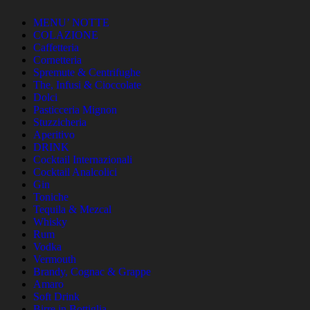
MENU’ NOTTE
COLAZIONE
Caffetteria
Cornetteria
Spremute & Centrifughe
The, Infusi & Cioccolate
Dolci
Pasticceria Mignon
Stuzzicheria
Aperitivo
DRINK
Cocktail Internazionali
Cocktail Analcolici
Gin
Toniche
Tequila & Mezcal
Whisky
Rum
Vodka
Vermouth
Brandy, Cognac & Grappe
Amaro
Soft Drink
Birre in Bottiglia