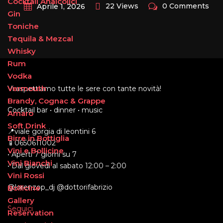
Cocktail Analcolici
22 Views
0 Comments
Aprile 1, 2026
Gin
Toniche
Tequila & Mezcal
Whisky
Rum
Vodka
Vermouth
Vi aspettiamo tutte le sere con tante novità!
Brandy, Cognac & Grappe
Cocktail bar • dinner • music
Amaro
Soft Drink
📍viale gorgia di leontini 6
Birre in Bottiglia
📱0650611002
Vini e Bollicine
• Aperti 7 giorni su 7
Vini Bianchi
• Dal giovedì al sabato 12:00 – 2:00
Vini Rossi
@lorenzop_dj @dottorifabrizio
Bollicine
Gallery
Seguici
Reservation