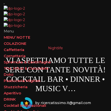
Menu
MENU’ NOTTE
COLAZIONE
Nightlife
Caffetteria
Cornetteria
VI ASPETTIAMO TUTTE LE
Spremute & Centrifughe
SERE CON TANTE NOVITÀ!
The, Infusi & Cioccolate
Dolci
COCKTAIL BAR • DINNER •
Pasticceria Mignon
MUSIC V…
Stuzzicheria
Aperitivo
DRINK
by ricercatissimo.it@gmail.com
Cocktail Internazionali