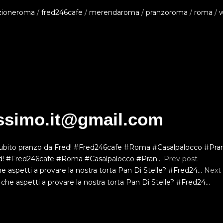
zioneroma
/
fred246cafe
/
merendaroma
/
pranzoroma
/
roma
/
w
issimo.it@gmail.com
ed! #Fred246cafe #Roma #Casalpalocco #Pran…
Prev post
he aspetti a provare la nostra torta Pan Di Stelle? #Fred24…
Next