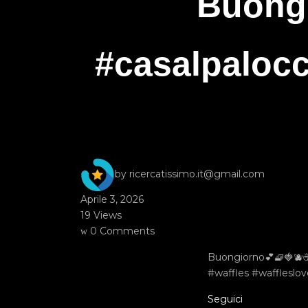
Buongi
#casalpaloc
by ricercatissimo.it@gmail.com
Aprile 3, 2026
19 Views
0 Comments
Buongiorno💕🧇🍓🫐
#waffles #waffleslov
Seguici