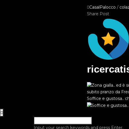
CasalPalocco
/
cola
Share Post
ricercat
subito pranzo da Fr
Soffice e gustosa.. c
Input your search keywords and press Enter.