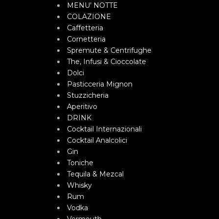
MENU’ NOTTE
COLAZIONE
Caffetteria
Cornetteria
Spremute & Centrifughe
The, Infusi & Cioccolate
Dolci
Pasticceria Mignon
Stuzzicheria
Aperitivo
DRINK
Cocktail Internazionali
Cocktail Analcolici
Gin
Toniche
Tequila & Mezcal
Whisky
Rum
Vodka