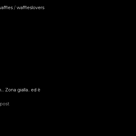
affles
/
waffleslovers
Zona gialla.. ed è
 post