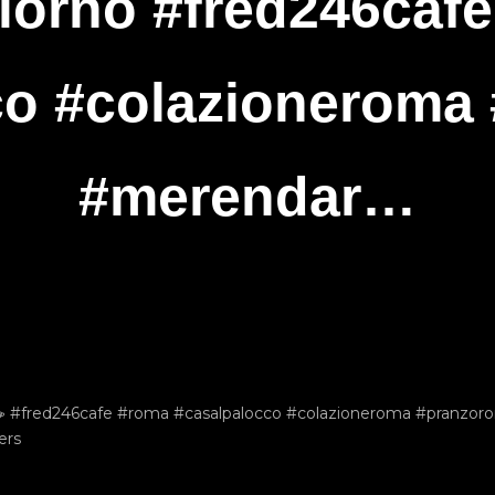
orno #fred246caf
co #colazioneroma
#merendar…
☕️ #fred246cafe #roma #casalpalocco #colazioneroma #pranz
ers