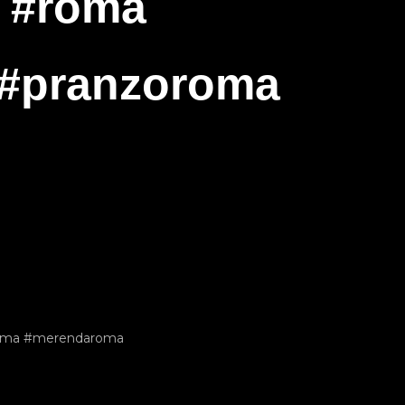
e #roma
 #pranzoroma
oroma #merendaroma