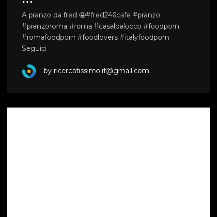
A pranzo da fred 🤩#fred246cafe #pranzo
#pranzoroma #roma #casalpalocco #foodporn
#romafoodporn #foodlovers #italyfoodporn
Seguici
by ricercatissimo.it@gmail.com