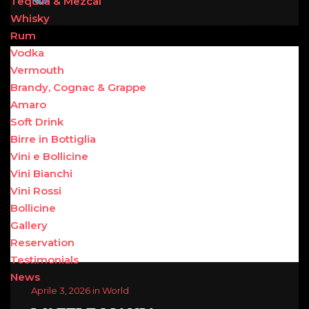
Tequila & Mezcal
Whisky
Rum
Vodka
Vermouth
Brandy, Cognac & Grappe
Amaro
Soft Drink
Birre in Bottiglia
Vini e Bollicine
Vini Bianchi
Vini Rossi
Bollicine
Gallery
Reservation
Testimonials
News
Aprile 3, 2026 in World