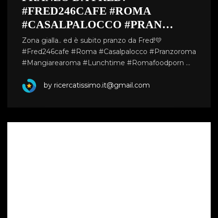
#FRED246CAFE #ROMA
#CASALPALOCCO #PRAN…
Zona gialla.. ed è subito pranzo da Fred!💛
#Fred246cafe #Roma #Casalpalocco #Pranzoroma
#Mangiarearoma #Lunchtime #Romafoodporn …
by ricercatissimo.it@gmail.com