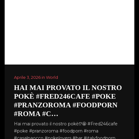
Aprile 3, 2026 in World
HAI MAI PROVATO IL NOSTRO
POKÈ #FRED246CAFE #POKE
#PRANZOROMA #FOODPORN
#ROMA #C…
Hai mai provato il nostro pokè⁉️🤩 #Fred246cafe
#poke #pranzoroma #foodporn #roma
#casalpaocco #pokelovers #bar #italyfoodporn …