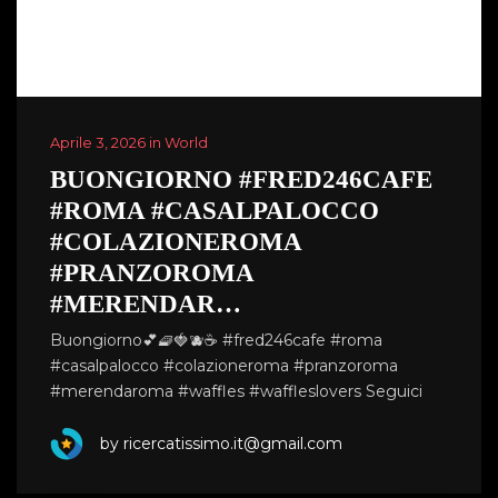
Aprile 3, 2026 in World
BUONGIORNO #FRED246CAFE
#ROMA #CASALPALOCCO
#COLAZIONEROMA
#PRANZOROMA
#MERENDAR…
Buongiorno💕🧇🍓🫐☕️ #fred246cafe #roma
#casalpalocco #colazioneroma #pranzoroma
#merendaroma #waffles #waffleslovers Seguici
by ricercatissimo.it@gmail.com