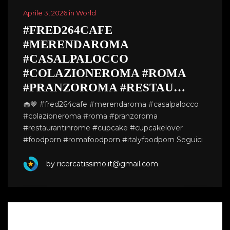
Aprile 3, 2026 in World
#FRED264CAFE
#MERENDAROMA
#CASALPALOCCO
#COLAZIONEROMA #ROMA
#PRANZOROMA #RESTAU…
🧁🤎 #fred264cafe #merendaroma #casalpalocco
#colazioneroma #roma #pranzoroma
#restaurantinrome #cupcake #cupcakelover
#foodporn #romafoodporn #italyfoodporn Seguici
by ricercatissimo.it@gmail.com