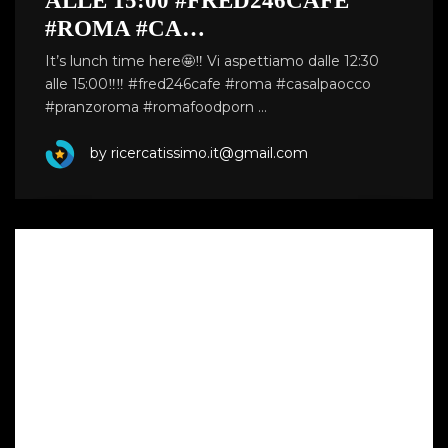
ALLE 15:00 #FRED246CAFE
#ROMA #CA…
It’s lunch time here🤩‼️ Vi aspettiamo dalle 12:30
alle 15:00‼️‼️ #fred246cafe #roma #casalpaocco
#pranzoroma #romafoodporn …
by ricercatissimo.it@gmail.com