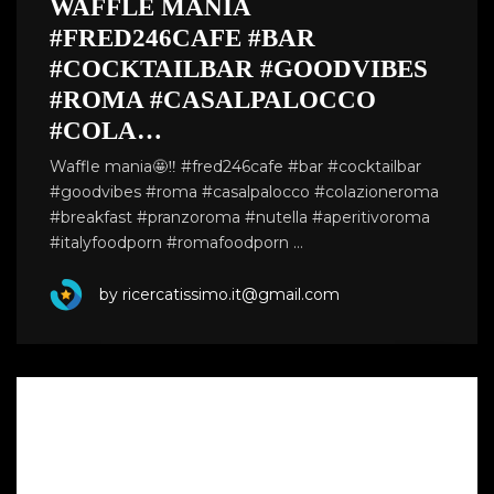
WAFFLE MANIA
#FRED246CAFE #BAR
#COCKTAILBAR #GOODVIBES
#ROMA #CASALPALOCCO
#COLA…
Waffle mania🤩‼️ #fred246cafe #bar #cocktailbar
#goodvibes #roma #casalpalocco #colazioneroma
#breakfast #pranzoroma #nutella #aperitivoroma
#italyfoodporn #romafoodporn …
by ricercatissimo.it@gmail.com