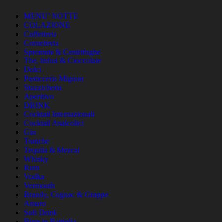
MENU’ NOTTE
COLAZIONE
Caffetteria
Cornetteria
Spremute & Centrifughe
The, Infusi & Cioccolate
Dolci
Pasticceria Mignon
Stuzzicheria
Aperitivo
DRINK
Cocktail Internazionali
Cocktail Analcolici
Gin
Toniche
Tequila & Mezcal
Whisky
Rum
Vodka
Vermouth
Brandy, Cognac & Grappe
Amaro
Soft Drink
Birre in Bottiglia