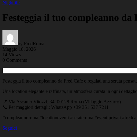
Nightlife
Festeggia il tuo compleanno da 
by FredRoma
Maggio 18, 2026
14 Views
0 Comments
Festeggia il tuo compleanno da Fred Cafè e regalati una serata pensat
Una location elegante e raffinata, un’atmosfera curata in ogni dettagl
📍 Via Ascanio Vitozzi, 34, 00128 Roma (Villaggio Azzurro)
📞 Per maggiori dettagli: WhatsApp +39 351 537 7211
#compleannoroma #locationeventi #serateroma #eventiprivati #fredca
Seguici