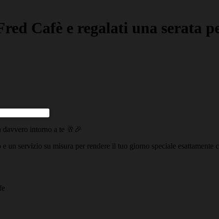
Fred Cafè e regalati una serata 
a davvero intorno a te 🥂🎉
io e un servizio su misura per rendere il tuo giorno speciale esattamente
fe