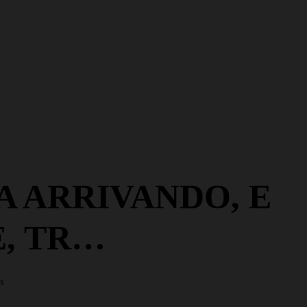
TA ARRIVANDO, E
, TR…
s