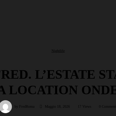
Nightlife
RED. L’ESTATE S
A LOCATION ONDE
by FredRoma
Maggio 18, 2026
17 Views
0 Comment