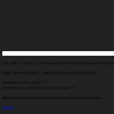
Sole, sale e… Fred. L’estate sta arrivando, e anche la nuova location
Onde, tramonti e Fred… manca solo una cosa. Dirvi dove
Secondo voi dove sarà? 👀
Scrivetelo nei commenti e restate collegati 👇🏼
#fredcafè #fredalmare #comingsoon #serateroma #eventiestivi
Seguici