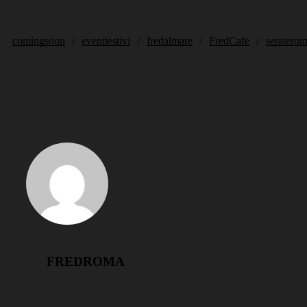
comingsoon
eventiestivi
fredalmare
FredCafe
seratero
/
/
/
/
FREDROMA