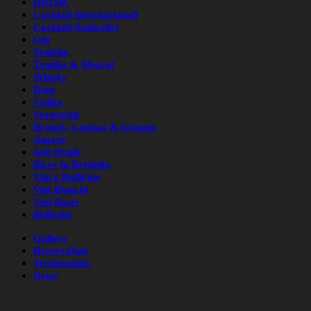
DRINK
Cocktail Internazionali
Cocktail Analcolici
Gin
Toniche
Tequila & Mezcal
Whisky
Rum
Vodka
Vermouth
Brandy, Cognac & Grappe
Amaro
Soft Drink
Birre in Bottiglia
Vini e Bollicine
Vini Bianchi
Vini Rossi
Bollicine
Gallery
Reservation
Testimonials
News