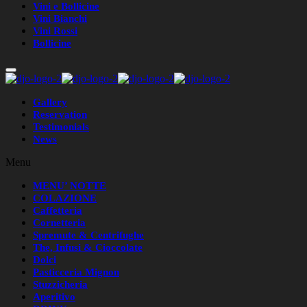
Vini e Bollicine
Vini Bianchi
Vini Rossi
Bollicine
Gallery
Reservation
Testimonials
News
Menu
MENU’ NOTTE
COLAZIONE
Caffetteria
Cornetteria
Spremute & Centrifughe
The, Infusi & Cioccolate
Dolci
Pasticceria Mignon
Stuzzicheria
Aperitivo