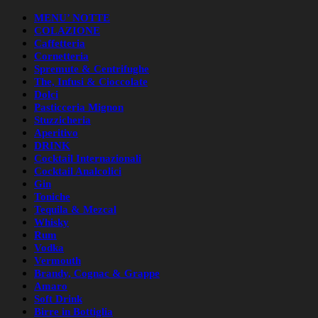
MENU’ NOTTE
COLAZIONE
Caffetteria
Cornetteria
Spremute & Centrifughe
The, Infusi & Cioccolate
Dolci
Pasticceria Mignon
Stuzzicheria
Aperitivo
DRINK
Cocktail Internazionali
Cocktail Analcolici
Gin
Toniche
Tequila & Mezcal
Whisky
Rum
Vodka
Vermouth
Brandy, Cognac & Grappe
Amaro
Soft Drink
Birre in Bottiglia