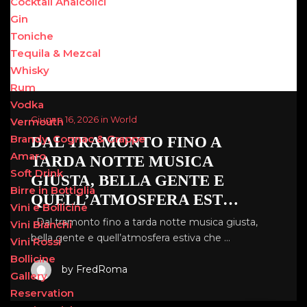
Cocktail Analcolici
Gin
Toniche
Tequila & Mezcal
Whisky
Rum
Vodka
Giugno 16, 2026 in World
Vermouth
Brandy, Cognac & Grappe
DAL TRAMONTO FINO A
Amaro
TARDA NOTTE MUSICA
Soft Drink
GIUSTA, BELLA GENTE E
Birre in Bottiglia
QUELL’ATMOSFERA EST…
Vini e Bollicine
Dal tramonto fino a tarda notte musica giusta,
Vini Bianchi
bella gente e quell’atmosfera estiva che …
Vini Rossi
Bollicine
by FredRoma
Gallery
Reservation