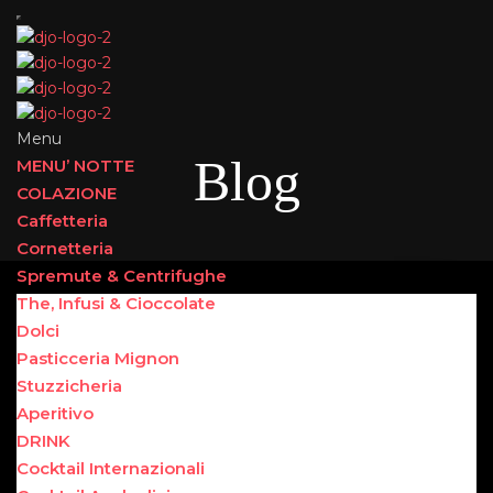
Menu
Blog
MENU’ NOTTE
COLAZIONE
Caffetteria
Cornetteria
Spremute & Centrifughe
The, Infusi & Cioccolate
Dolci
Pasticceria Mignon
Stuzzicheria
Aperitivo
DRINK
Cocktail Internazionali