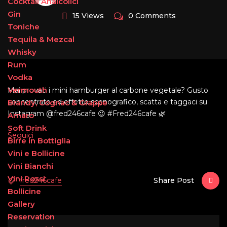
Cocktail Analcolici
Gin
15 Views
0 Comments
Toniche
Tequila & Mezcal
Whisky
Rum
Vodka
Vermouth
Mai provati i mini hamburger al carbone vegetale? Gusto
concentrato ed effetto scenografico, scatta e taggaci su
Brandy, Cognac & Grappe
Instagram @fred246cafe 😉 #Fred246cafe 🌿
Amaro
Soft Drink
Seguici
Birre in Bottiglia
Vini e Bollicine
Vini Bianchi
Vini Rossi
fred246cafe
Share Post
Bollicine
Gallery
Reservation