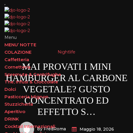
Menu
MENU’ NOTTE
Nightlife
COLAZIONE
Caffetteria
MAI PROVATI I MINI
Cornetteria
Spremute & Centrifughe
HAMBURGER AL CARBONE
The, Infusi & Cioccolate
VEGETALE? GUSTO
Dolci
Pasticceria Mignon
CONCENTRATO ED
Stuzzicheria
EFFETTO S…
Aperitivo
DRINK
Cocktail Internazionali
by FredRoma
Maggio 18, 2026