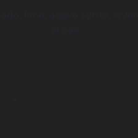
ado, lime, agave syrup, iovem
al pas…
ado, lime, agave syrup, iovem ginger liquier, spuma al pass
 piccoli sorsi per gustare al meglio il sapore deciso della 
fruit ❤️