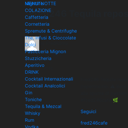
MENU’ NOTTE
Nightlife
COLAZIONE
Fred246 Tequila repos
Caffetteria
Cornetteria
Spremute & Centrifughe
The, Infusi & Cioccolate
by FredRoma
Dolci
Pasticceria Mignon
Maggio 18, 2026
Stuzzicheria
11 Views
Aperitivo
0 Comments
DRINK
Cocktail Internazionali
Fred246 Tequila repos
Cocktail Analcolici
peperoncino. ⚠️ Bere a
Gin
alla spuma di passion 
Toniche
#Fred246cafe 🌿
Tequila & Mezcal
Seguici
Whisky
Rum
fred246cafe
Vodka