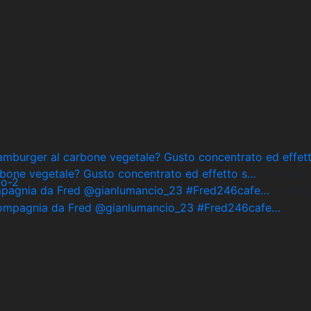
rbone vegetale? Gusto concentrato ed effetto s…
Prev post
mpagnia da Fred @gianlumancio_23 #Fred246cafe…
Next p