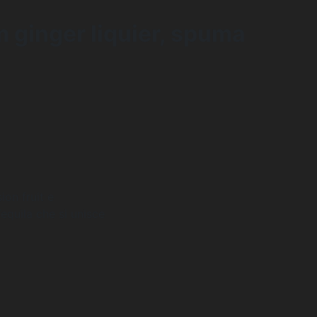
 ginger liquier, spuma
ion fruit e
Tequila che si unisce