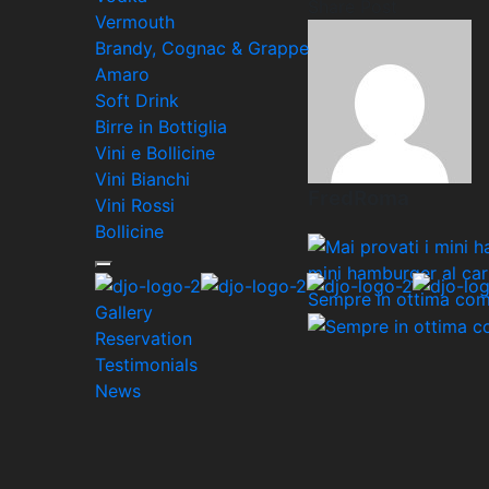
Share Post
Vermouth
Brandy, Cognac & Grappe
Amaro
Soft Drink
Birre in Bottiglia
Vini e Bollicine
Vini Bianchi
FredRoma
Vini Rossi
Bollicine
mini hamburger al ca
Sempre in ottima co
Gallery
Reservation
Testimonials
News