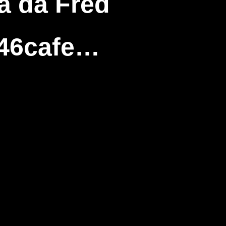
a da Fred
246cafe…