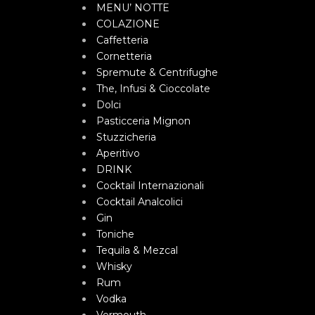
MENU’ NOTTE
COLAZIONE
Caffetteria
Cornetteria
Spremute & Centrifughe
The, Infusi & Cioccolate
Dolci
Pasticceria Mignon
Stuzzicheria
Aperitivo
DRINK
Cocktail Internazionali
Cocktail Analcolici
Gin
Toniche
Tequila & Mezcal
Whisky
Rum
Vodka