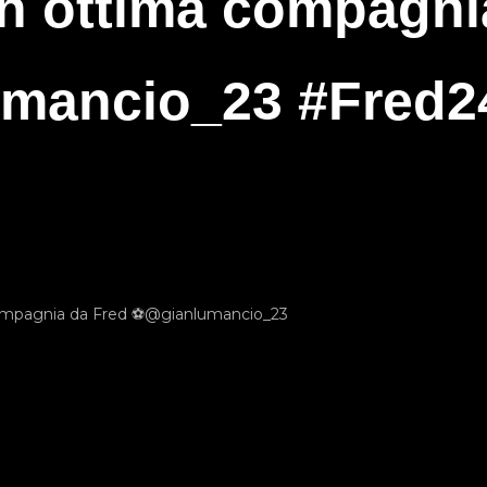
n ottima compagni
mancio_23 #Fred
ompagnia da Fred ⚽️@gianlumancio_23