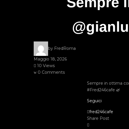
Sempre i
@gianlu
by FredRoma
Maggio 18, 2026
10 Views
0 Comments
Sempre in ottima c
#Fred246cafe 🌿
Seguici
fred246cafe
Share Post